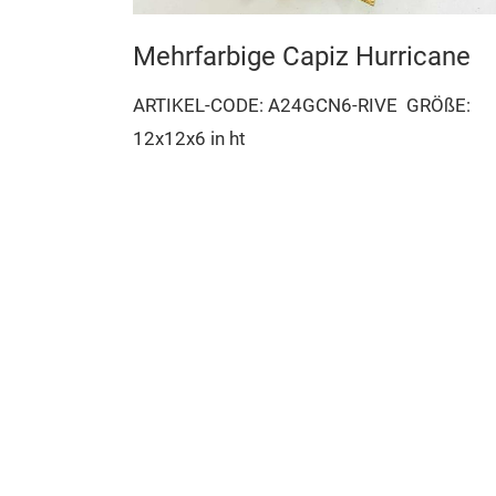
Mehrfarbige Capiz Hurricane
tzter
ARTIKEL-CODE: A24GCN6-RIVE
GRÖßE:
12x12x6 in ht
W
GRÖßE: