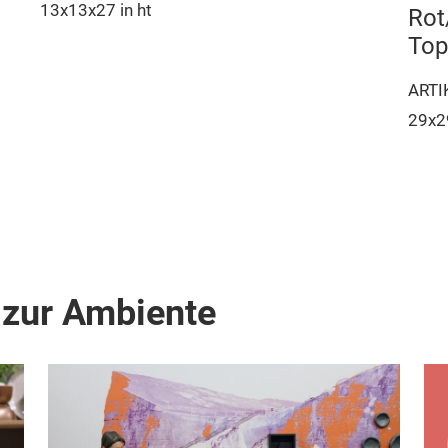
13x13x27 in ht
Rot
Top
ARTI
29x29
 zur Ambiente