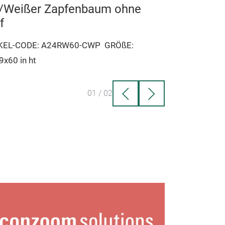
/Weißer Zapfenbaum ohne
f
KEL-CODE: A24RW60-CWP
GRÖßE:
x60 in ht
01
/
02