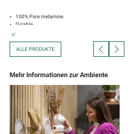
E
100% Pure melamine.
1
Durable
F
Resistant to breakage
D
Resistant to heat up to 120 celcius
Dishwasher safe
ALLE PRODUKTE
Food grade
Mehr Informationen zur Ambiente