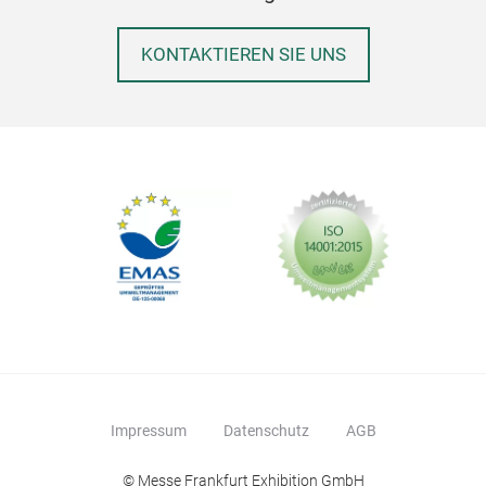
KONTAKTIEREN SIE UNS
Aki
ratt
Akin
ratt
stee
TAI
Impressum
Datenschutz
AGB
© Messe Frankfurt Exhibition GmbH