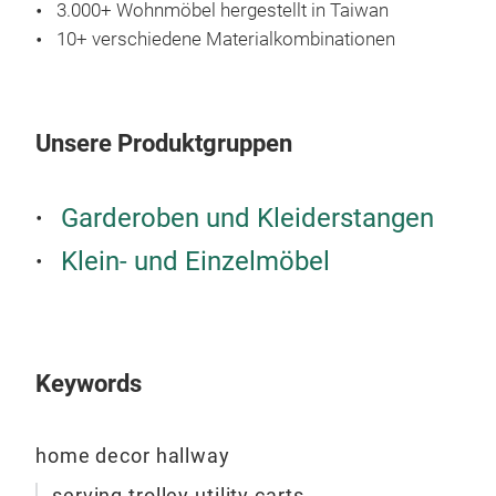
3.000+ Wohnmöbel hergestellt in Taiwan
10+ verschiedene Materialkombinationen
Unsere Produktgruppen
Garderoben und Kleiderstangen
Klein- und Einzelmöbel
Akin
Akin
tier
Keywords
cas
home decor hallway
M
serving trolley utility carts