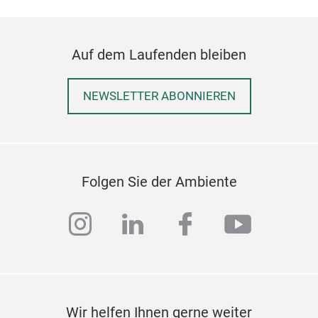
Aki
Auf dem Laufenden bleiben
Akin
stee
NEWSLETTER ABONNIEREN
tube
M
Folgen Sie der Ambiente
instagram
linkedin
facebook
youtub
Wir helfen Ihnen gerne weiter