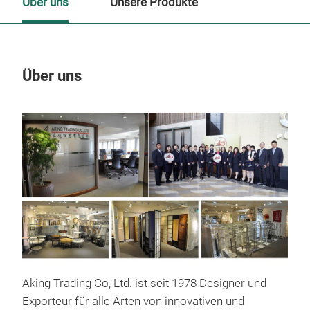
Über uns
Unsere Produkte
Über uns
Un
M
Aking Trading Co, Ltd. ist seit 1978 Designer und
Exporteur für alle Arten von innovativen und