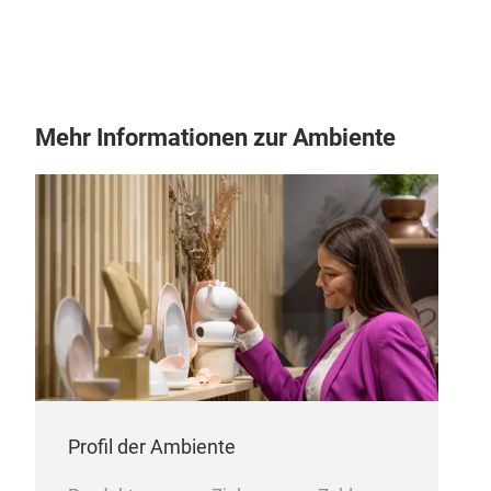
Easy
usa
Ret
Kno
Mehr Informationen zur Ambiente
Profil der Ambiente