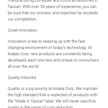
manufacturing computer and office accessories in
Taiwan. With over 35 years of experience, you can
be sure that our process and expertise far exceeds
our competition.
SWI
Great Innovation
Stab
acc
Innovation is key to keeping up with the fast
Rota
changing environment of today’s technology. At
com
Aidata Corp. new products are constantly being
Incl
developed; each one new and unique to consumers
with
all over the world.
Sim
Quality Assured
Quality is a top priority at Aidata Corp. We maintain
the high standard that is expected of products with
the “Made in Taiwan” label. We will never sacrifice
quality in the name of cost
reduction