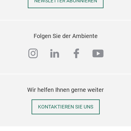
NEWSLETTER ABONNIEREN
Folgen Sie der Ambiente
UNI
instagram
linkedin
facebook
youtub
Rota
Free
Easy
Univ
Wir helfen Ihnen gerne weiter
tabl
KONTAKTIEREN SIE UNS