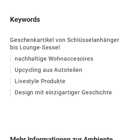
aus
Auto
Keywords
zwei
bew
Jet
Geschenkartikel von Schlüsselanhänger
eine
bis Lounge-Sessel
bes
nachhaltige Wohnaccesoires
Lou
und 
Upcycling aus Autoteilen
deu
Livestyle Produkte
Design mit einzigartiger Geschichte
Mehr Informationen zur Ambiente