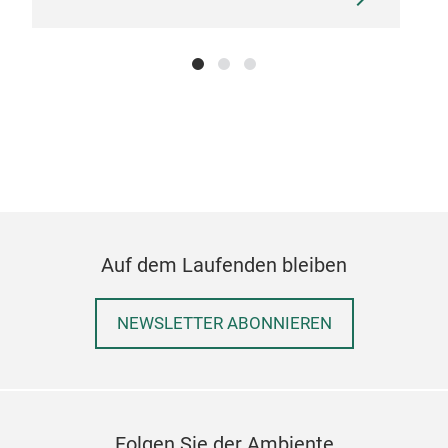
Lap
Auf dem Laufenden bleiben
Ob i
unse
Inne
NEWSLETTER ABONNIEREN
so b
Dank
Sle
Ruck
M
Folgen Sie der Ambiente