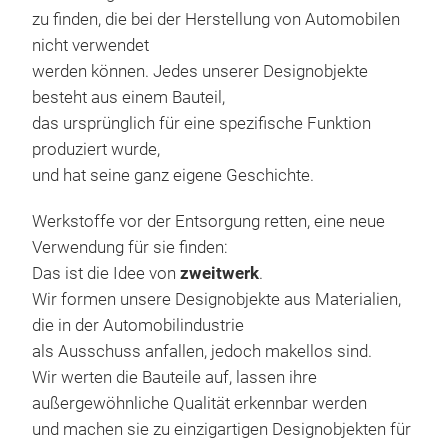
zu finden, die bei der Herstellung von Automobilen
nicht verwendet
werden können. Jedes unserer Designobjekte
besteht aus einem Bauteil,
das ursprünglich für eine spezifische Funktion
produziert wurde,
Sta
und hat seine ganz eigene Geschichte.
Zwei
Werkstoffe vor der Entsorgung retten, eine neue
Set 
Verwendung für sie finden:
Wan
Das ist die Idee von
zweitwerk
.
auc
Wir formen unsere Designobjekte aus Materialien,
selb
die in der Automobilindustrie
Wand
als Ausschuss anfallen, jedoch makellos sind.
Stüc
Wir werten die Bauteile auf, lassen ihre
M
steh
außergewöhnliche Qualität erkennbar werden
Ein 
und machen sie zu einzigartigen Designobjekten für
die 