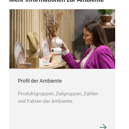
Ker
Die 
auc
vers
bere
den 
Früh
M
Profil der Ambiente
Gefe
Hand
Produktgruppen, Zielgruppen, Zahlen
mit 
und Fakten der Ambiente.