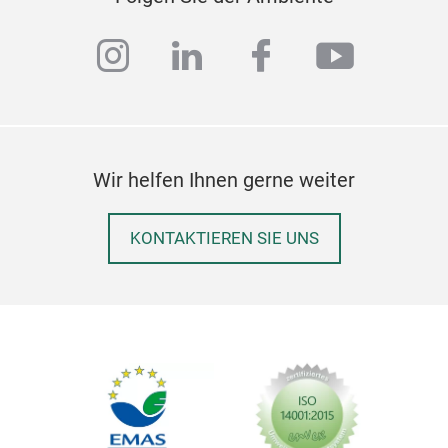
ursp
jetz
instagram
linkedin
facebook
youtub
Geei
Wir helfen Ihnen gerne weiter
KONTAKTIEREN SIE UNS
Ruc
Uns