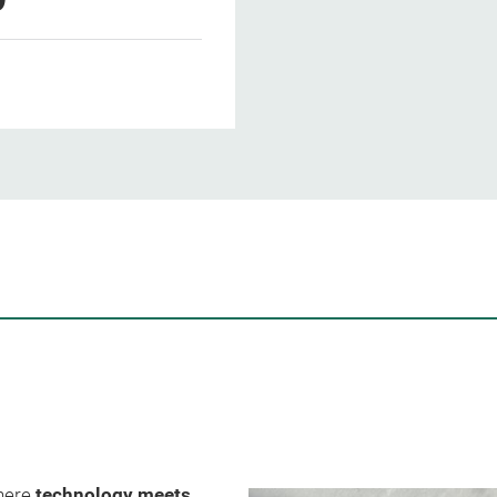
where
technology meets