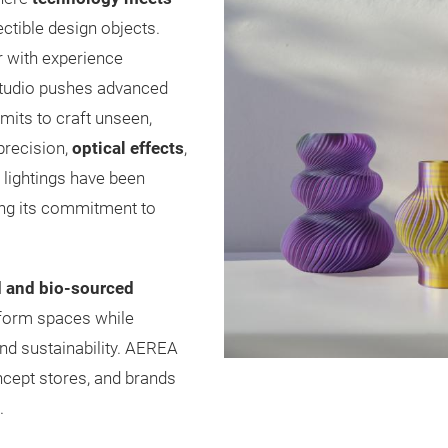
ctible design objects.
r with experience
 studio pushes advanced
imits to craft unseen,
precision,
optical effects
,
 lightings have been
ing its commitment to
d and bio-sourced
sform spaces while
and sustainability. AEREA
ncept stores, and brands
.