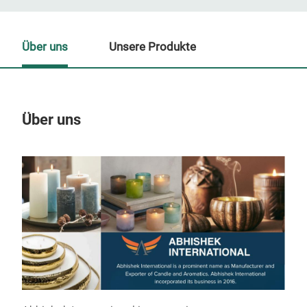
Über uns
Unsere Produkte
Über uns
Un