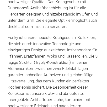
hochwertiger Qualität. Das Kochgeschirr mit
Durastone® Antihaftbeschichtung ist f
ü
r alle
Herdarten geeignet und hitzebeständig im Ofen und
unter dem Grill. Die elegante Optik ermöglicht auch
direkt auf dem Tisch zu servieren.
Funky ist unsere neueste Kochgeschirr Kollektion,
die sich durch innovative Technologie und
einzigartiges Design auszeichnet, insbesondere f
ü
r
Pfannen, Bratpfannen, Woks und Kasserollen. Die 3-
lagige Struktur (Tryply-Konstruktion) mit einem
Aluminiumkern zwischen zwei Edelstahllagen
garantiert schnelles Aufheizen und gleichmäßige
Hitzeverteilung, das dem Kunden ein perfektes
Kocherlebnis sichert.
Die Besonderheit dieser
Kollektion ist unsere kratz- und abriebfeste,
laserge
ä
tzte Antihaftoberfl
ä
che, kombiniert mit
hochwertigem Edelstahl und patentiertem