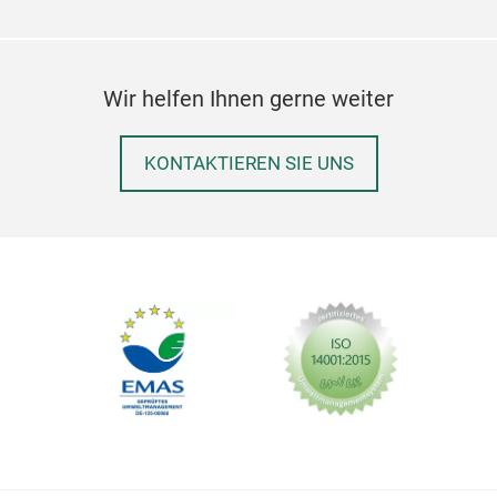
Wir helfen Ihnen gerne weiter
KONTAKTIEREN SIE UNS
Flau
Die
Mari
In z
x 40