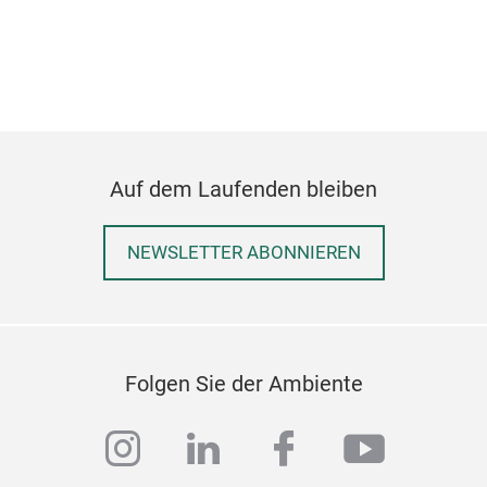
Ove
Mod
kann
Fash
Auf dem Laufenden bleiben
Druc
ech
NEWSLETTER ABONNIEREN
Folgen Sie der Ambiente
instagram
linkedin
facebook
youtub