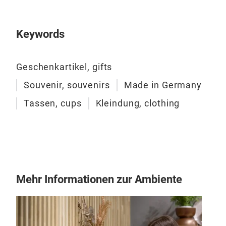
Keywords
Geschenkartikel, gifts
Souvenir, souvenirs
Made in Germany
Tassen, cups
Kleindung, clothing
Ede
Mehr Informationen zur Ambiente
Die 
Kra
für 