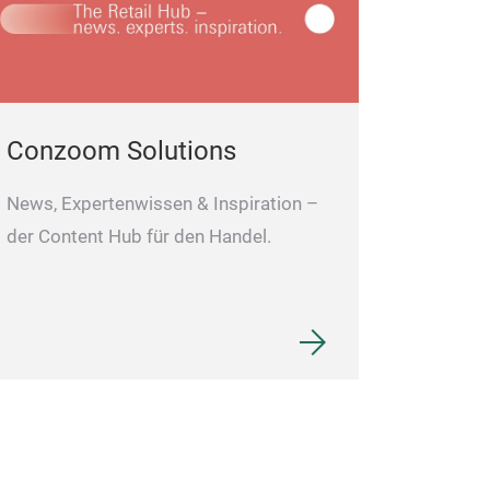
We plan, design
Grundlage gelt
economically eff
12983-1, nach 
single, small or
installation and
Conzoom Solutions
News, Expertenwissen & Inspiration –
der Content Hub für den Handel.