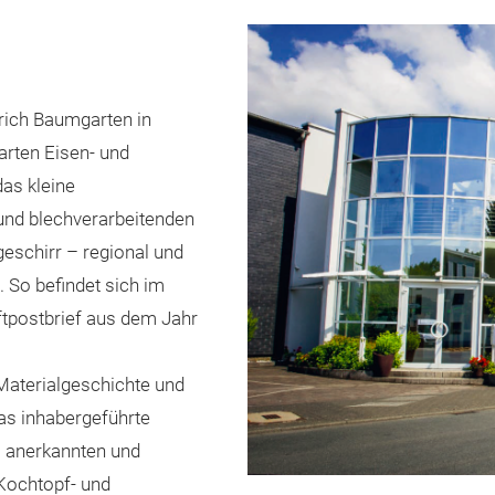
ich Baumgarten in
arten Eisen- und
das kleine
 und blechverarbeitenden
geschirr – regional und
 So befindet sich im
uftpostbrief aus dem Jahr
Materialgeschichte und
as inhabergeführte
l anerkannten und
 Kochtopf- und